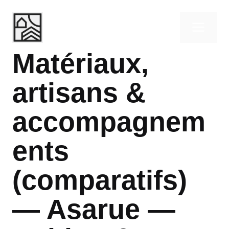
Aller
au
ME
contenu
Matériaux,
artisans &
accompagnem
ents
(comparatifs)
— Asarue —