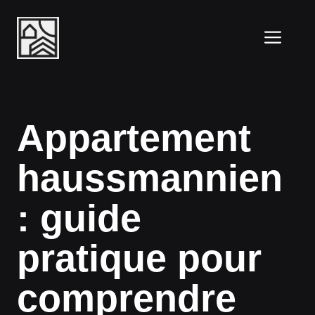
Aller
au
ME
contenu
Appartement
haussmannien
: guide
pratique pour
comprendre